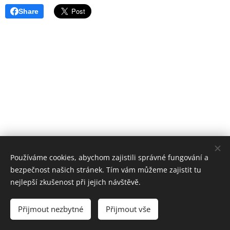
Share
Používáme cookies, abychom zajistili správné fungování a
bezpečnost našich stránek. Tím vám můžeme zajistit tu
nejlepší zkušenost při jejich návštěvě.
© 2019 Pavla Cerhová Kořínková, Psycholožka a terapeutka
Přijmout nezbytné
Přijmout vše
Vytvořeno službou
Webnode
Cookies