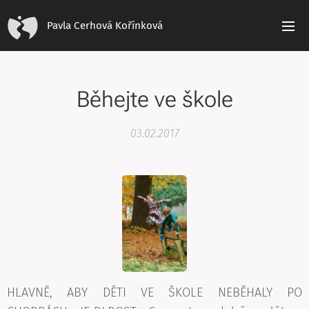
Pavla Cerhová Kořínková
Běhejte ve škole
03.02.2017
HLAVNĚ, ABY DĚTI VE ŠKOLE NEBĚHALY PO