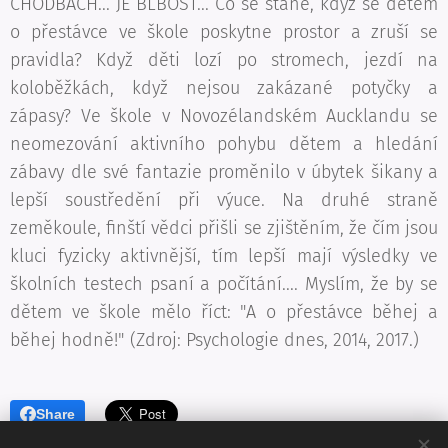
CHODBÁCH... JE BLBOST... Co se stane, když se dětem
o přestávce ve škole poskytne prostor a zruší se
pravidla? Když děti lozí po stromech, jezdí na
koloběžkách, když nejsou zakázané potyčky a
zápasy? Ve škole v Novozélandském Aucklandu se
neomezování aktivního pohybu dětem a hledání
zábavy dle své fantazie proměnilo v úbytek šikany a
lepší soustředění při výuce. Na druhé straně
zeměkoule, finští vědci přišli se zjištěním, že čím jsou
kluci fyzicky aktivnější, tím lepší mají výsledky ve
školních testech psaní a počítání.... Myslím, že by se
dětem ve škole mělo říct: "A o přestávce běhej a
běhej hodně!" (Zdroj: Psychologie dnes, 2014, 2017.)
Share